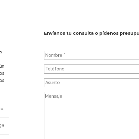
Envíanos tu consulta o pídenos presup
s
ún
os
os
o,
36